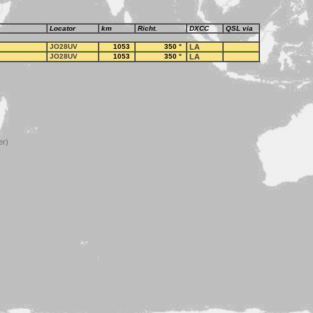
Locator
km
Richt.
DXCC
QSL via
JO28UV
1053
350
°
LA
JO28UV
1053
350
°
LA
er)