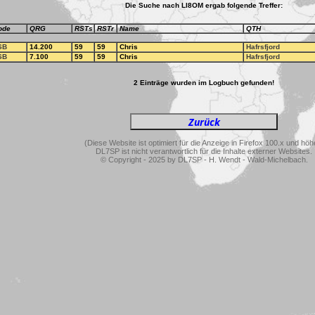
Die Suche nach LI8OM ergab folgende Treffer:
ode
QRG
RSTs
RSTr
Name
QTH
SB
14.200
59
59
Chris
Hafrsfjord
SB
7.100
59
59
Chris
Hafrsfjord
2 Einträge wurden im Logbuch gefunden!
(Diese Website ist optimiert für die Anzeige in Firefox 100.x und höh
DL7SP ist nicht verantwortlich für die Inhalte externer Websites.
© Copyright - 2025 by DL7SP - H. Wendt - Wald-Michelbach.