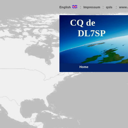
:
:
:
English
Impressum
qsls
www.
CQ de
DL7SP
Home