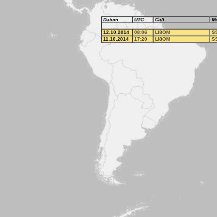
Datum
UTC
Call
M
12.10.2014
08:06
LI8OM
S
11.10.2014
17:20
LI8OM
S