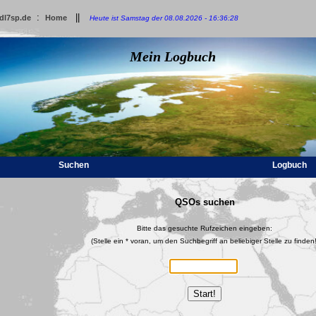
:
||
dl7sp.de
Home
Heute ist Samstag der 08.08.2026 - 16:36:28
Mein Logbuch
Suchen
Logbuch
QSOs suchen
Bitte das gesuchte Rufzeichen eingeben:
(Stelle ein * voran, um den Suchbegriff an beliebiger Stelle zu finden!
Start!