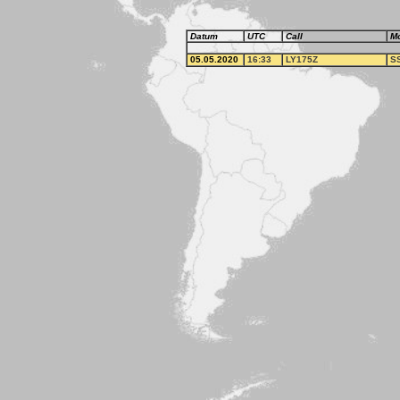
Datum
UTC
Call
M
05.05.2020
16:33
LY175Z
S