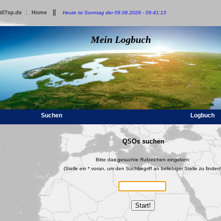
:
||
dl7sp.de
Home
Heute ist Sonntag der 09.08.2026 - 09:41:13
Mein Logbuch
Suchen
Logbuch
QSOs suchen
Bitte das gesuchte Rufzeichen eingeben:
(Stelle ein * voran, um den Suchbegriff an beliebiger Stelle zu finden!
Start!