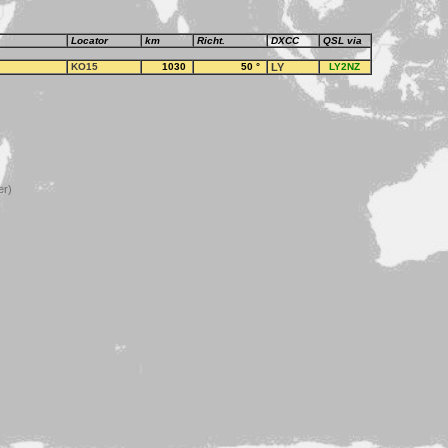
Locator
km
Richt.
DXCC
QSL via
KO15
1030
50
°
LY
LY2NZ
er)