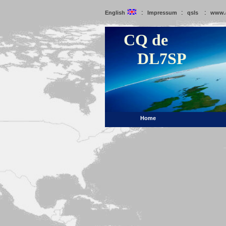
:
:
:
English
Impressum
qsls
www.
CQ de
DL7SP
Home