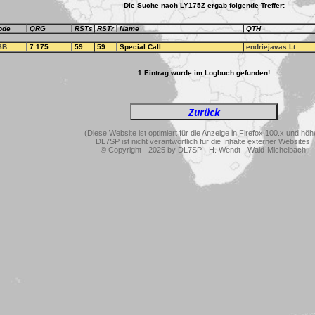
Die Suche nach LY175Z ergab folgende Treffer:
ode
QRG
RSTs
RSTr
Name
QTH
SB
7.175
59
59
Special Call
endriejavas Lt
1 Eintrag wurde im Logbuch gefunden!
(Diese Website ist optimiert für die Anzeige in Firefox 100.x und höh
DL7SP ist nicht verantwortlich für die Inhalte externer Websites.
© Copyright - 2025 by DL7SP - H. Wendt - Wald-Michelbach.