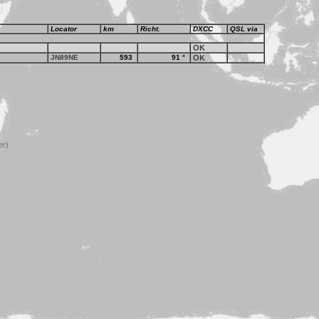
Locator
km
Richt.
DXCC
QSL via
OK
JN89NE
593
91
°
OK
er)