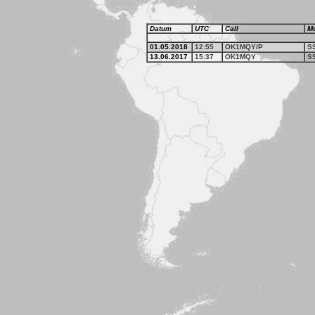
Datum
UTC
Call
M
01.05.2018
12:55
OK1MQY/P
S
13.06.2017
15:37
OK1MQY
S