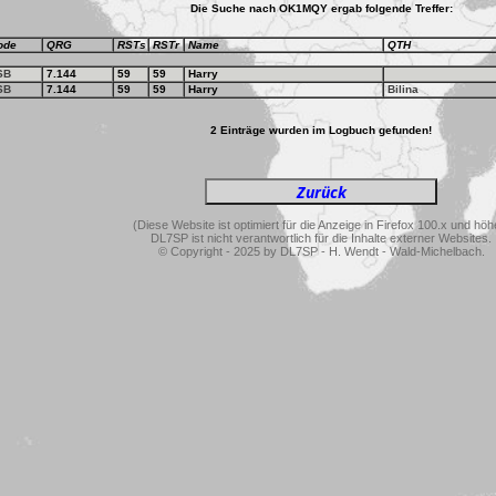
Die Suche nach OK1MQY ergab folgende Treffer:
ode
QRG
RSTs
RSTr
Name
QTH
SB
7.144
59
59
Harry
SB
7.144
59
59
Harry
Bilina
2 Einträge wurden im Logbuch gefunden!
(Diese Website ist optimiert für die Anzeige in Firefox 100.x und höh
DL7SP ist nicht verantwortlich für die Inhalte externer Websites.
© Copyright - 2025 by DL7SP - H. Wendt - Wald-Michelbach.