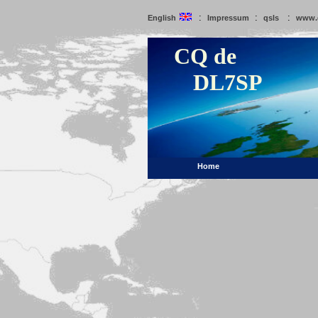
:
:
:
English
Impressum
qsls
www.
CQ de
DL7SP
Home