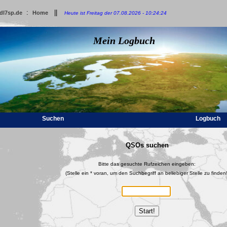
:
||
dl7sp.de
Home
Heute ist Freitag der 07.08.2026 - 10:24:24
Mein Logbuch
Suchen
Logbuch
QSOs suchen
Bitte das gesuchte Rufzeichen eingeben:
(Stelle ein * voran, um den Suchbegriff an beliebiger Stelle zu finden!
Start!