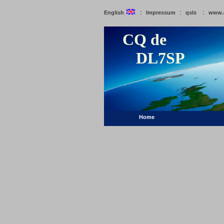
:
:
:
English
Impressum
qsls
www.
CQ de
DL7SP
Home