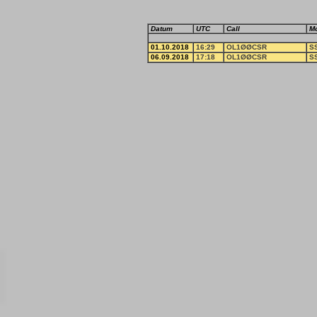
Datum
UTC
Call
M
01.10.2018
16:29
OL1ØØCSR
S
06.09.2018
17:18
OL1ØØCSR
S