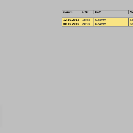
Datum
UTC
Call
M
12.10.2013
18:48
OZ4VW
S
09.10.2010
20:39
OZ4VW
S