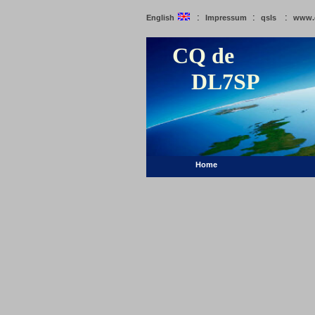
:
:
:
English
Impressum
qsls
www.
CQ de
DL7SP
Home