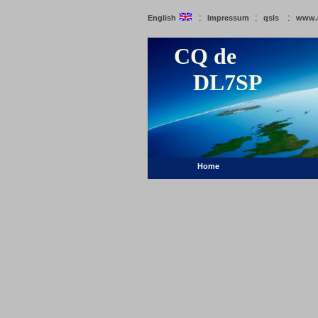
:
:
:
English
Impressum
qsls
www.
CQ de
DL7SP
Home