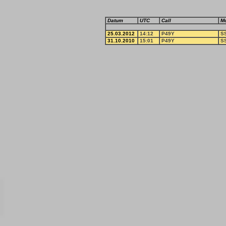
Datum
UTC
Call
M
25.03.2012
14:12
P49Y
S
31.10.2010
15:01
P49Y
S