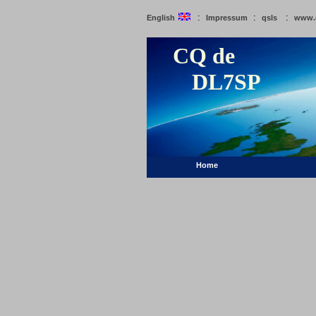
:
:
:
English
Impressum
qsls
www.
CQ de
DL7SP
Home