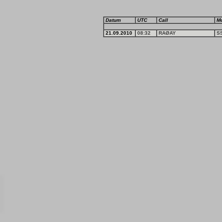
Datum
UTC
Call
M
21.09.2010
08:32
RAØAY
S