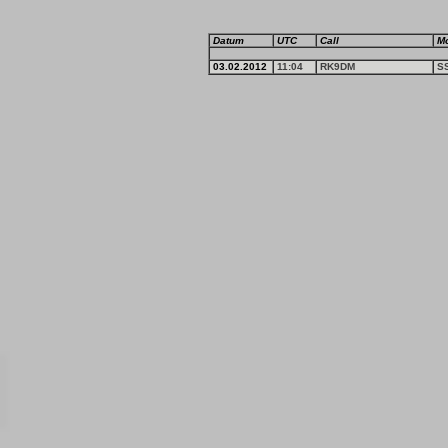
Datum
UTC
Call
M
03.02.2012
11:04
RK9DM
S