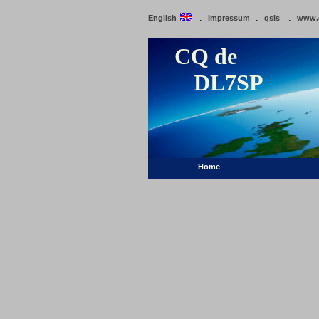
:
:
:
English
Impressum
qsls
www.
CQ de
DL7SP
Home