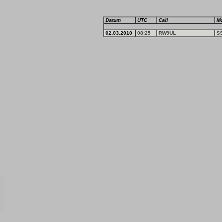
Datum
UTC
Call
M
02.03.2010
08:25
RW9UL
S