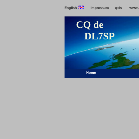
:
:
:
English
Impressum
qsls
www.
CQ de
DL7SP
Home