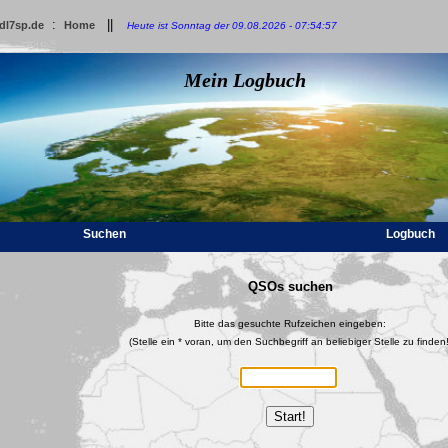
:
||
dl7sp.de
Home
Heute ist Sonntag der 09.08.2026 - 07:54:57
Mein Logbuch
Suchen
Logbuch
QSOs suchen
Bitte das gesuchte Rufzeichen eingeben:
(Stelle ein * voran, um den Suchbegriff an beliebiger Stelle zu finden!
Start!