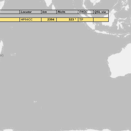
Locator
km
Richt.
DXCC
QSL via
HP94CC
2394
323
°
TF
er)