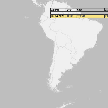
Datum
UTC
Call
M
05.04.2023
12:06
TF3VG
F