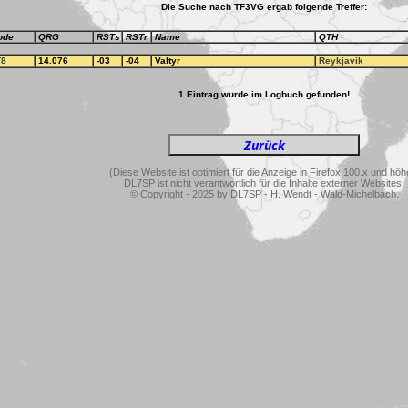
Die Suche nach TF3VG ergab folgende Treffer:
ode
QRG
RSTs
RSTr
Name
QTH
T8
14.076
-03
-04
Valtyr
Reykjavik
1 Eintrag wurde im Logbuch gefunden!
(Diese Website ist optimiert für die Anzeige in Firefox 100.x und höh
DL7SP ist nicht verantwortlich für die Inhalte externer Websites.
© Copyright - 2025 by DL7SP - H. Wendt - Wald-Michelbach.