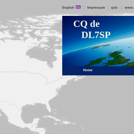
:
:
:
English
Impressum
qsls
www.
CQ de
DL7SP
Home