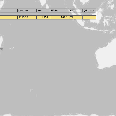
Locator
km
Richt.
DXCC
QSL via
JJ95DS
4951
166
°
TL
er)