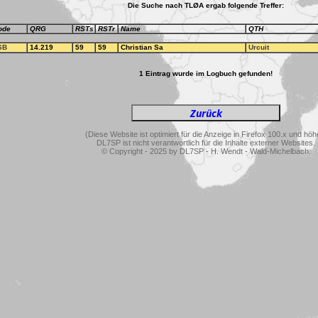
Die Suche nach TLØA ergab folgende Treffer:
ode
QRG
RSTs
RSTr
Name
QTH
SB
14.219
59
59
Christian Sa
Urcuit
1 Eintrag wurde im Logbuch gefunden!
(Diese Website ist optimiert für die Anzeige in Firefox 100.x und höh
DL7SP ist nicht verantwortlich für die Inhalte externer Websites.
© Copyright - 2025 by DL7SP - H. Wendt - Wald-Michelbach.