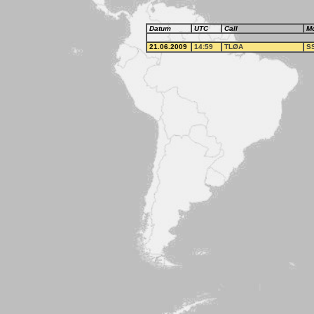
Datum
UTC
Call
M
21.06.2009
14:59
TLØA
S