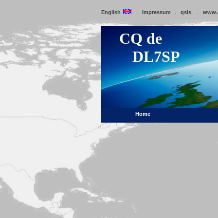
:
:
:
English
Impressum
qsls
www.
CQ de
DL7SP
Home