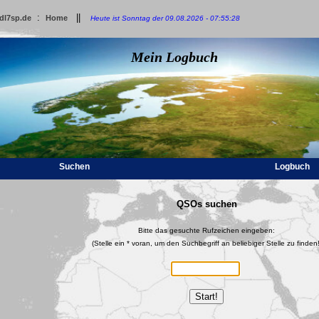
:
||
dl7sp.de
Home
Heute ist Sonntag der 09.08.2026 - 07:55:28
Mein Logbuch
Suchen
Logbuch
QSOs suchen
Bitte das gesuchte Rufzeichen eingeben:
(Stelle ein * voran, um den Suchbegriff an beliebiger Stelle zu finden!
Start!