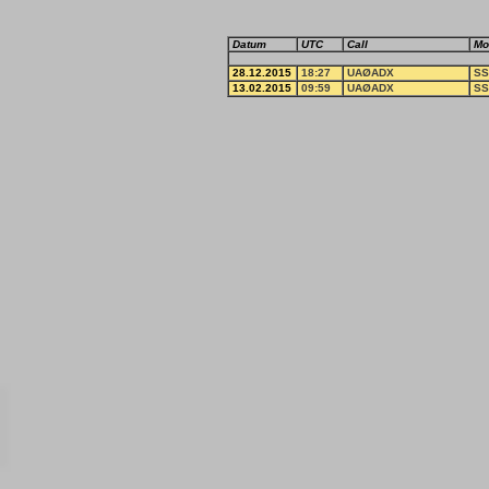
Datum
UTC
Call
Mo
28.12.2015
18:27
UAØADX
SS
13.02.2015
09:59
UAØADX
SS