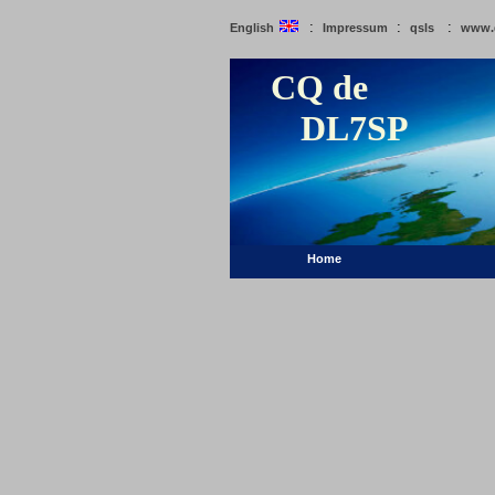
:
:
:
English
Impressum
qsls
www.
CQ de
DL7SP
Home