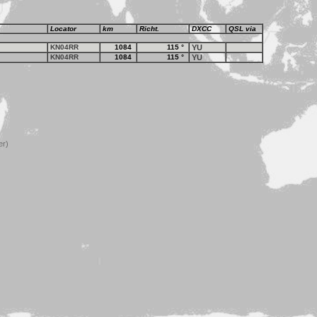
Locator
km
Richt.
DXCC
QSL via
KN04RR
1084
115
°
YU
KN04RR
1084
115
°
YU
er)