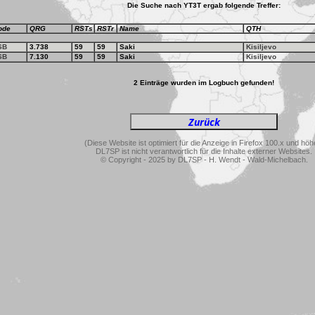
Die Suche nach YT3T ergab folgende Treffer:
ode
QRG
RSTs
RSTr
Name
QTH
SB
3.738
59
59
Saki
Kisiljevo
SB
7.130
59
59
Saki
Kisiljevo
2 Einträge wurden im Logbuch gefunden!
(Diese Website ist optimiert für die Anzeige in Firefox 100.x und höh
DL7SP ist nicht verantwortlich für die Inhalte externer Websites.
© Copyright - 2025 by DL7SP - H. Wendt - Wald-Michelbach.