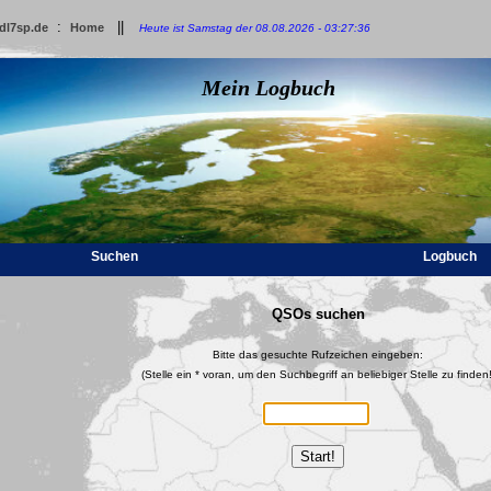
:
||
dl7sp.de
Home
Heute ist Samstag der 08.08.2026 - 03:27:36
Mein Logbuch
Suchen
Logbuch
QSOs suchen
Bitte das gesuchte Rufzeichen eingeben:
(Stelle ein * voran, um den Suchbegriff an beliebiger Stelle zu finden!
Start!