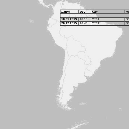
Datum
UTC
Call
M
18.01.2019
18:19
YT3T
S
20.12.2015
16:44
YT3T
S