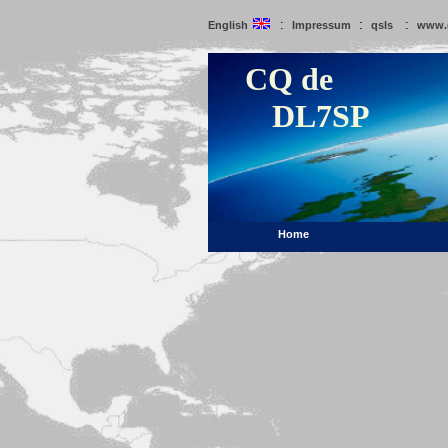
:
:
:
English
Impressum
qsls
www.
CQ de
DL7SP
Home