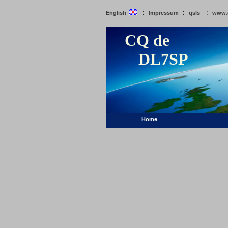
:
:
:
English
Impressum
qsls
www.
CQ de
DL7SP
Home