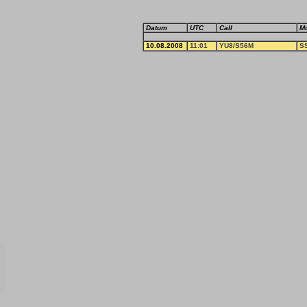
Datum
UTC
Call
M
10.08.2008
11:01
YU8/S56M
S