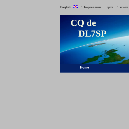
:
:
:
English
Impressum
qsls
www.
CQ de
DL7SP
Home