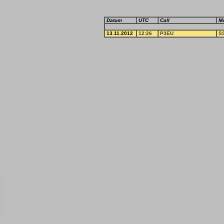
Datum
UTC
Call
M
13.11.2012
12:26
P3EU
S