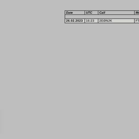
Date
UTC
Call
M
26.02.2023
16:23
2EØNJK
F