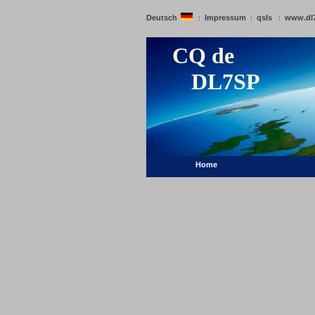
Deutsch
Impressum
qsls
www.dl
:
:
:
CQ de
DL7SP
Home