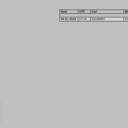
Date
UTC
Call
M
30.01.2020
17:16
3Z1ØØBY
S