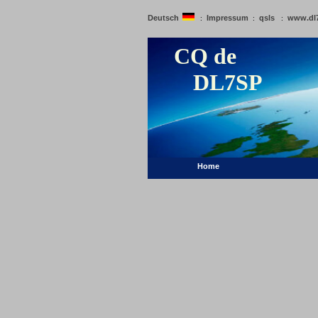
Deutsch
Impressum
qsls
www.dl
:
:
:
CQ de
DL7SP
Home