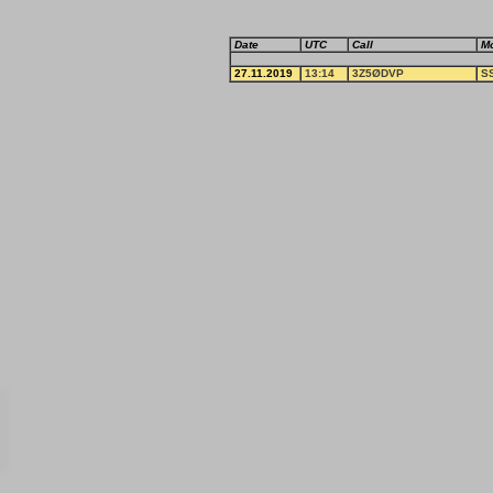
Date
UTC
Call
M
27.11.2019
13:14
3Z5ØDVP
S