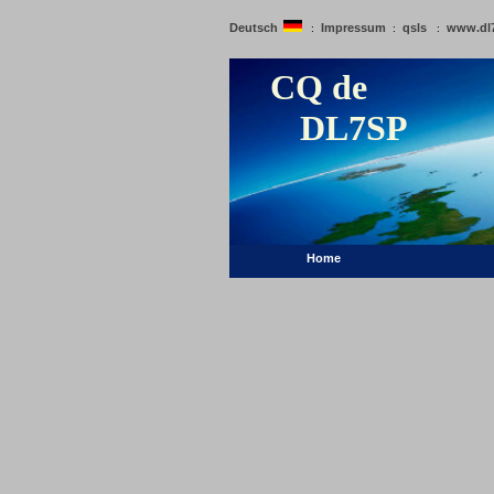
Deutsch
Impressum
qsls
www.dl
:
:
:
CQ de
DL7SP
Home