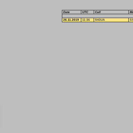
Date
UTC
Call
M
26.11.2019
11:36
5H3UA
S