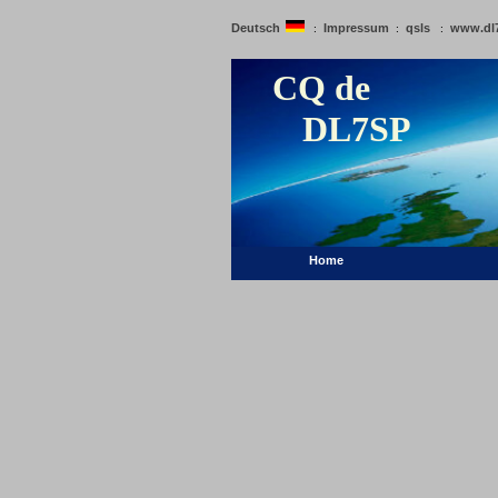
Deutsch
Impressum
qsls
www.dl
:
:
:
CQ de
DL7SP
Home