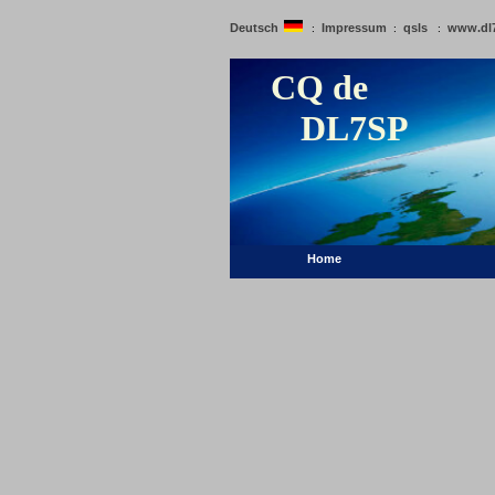
Deutsch
Impressum
qsls
www.dl
:
:
:
CQ de
DL7SP
Home