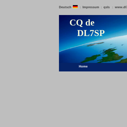
Deutsch
Impressum
qsls
www.dl
:
:
:
CQ de
DL7SP
Home