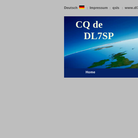
Deutsch
Impressum
qsls
www.dl
:
:
:
CQ de
DL7SP
Home