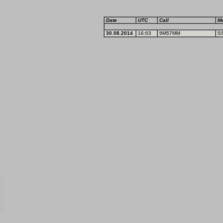
Date
UTC
Call
M
30.08.2014
16:03
9M57MM
S