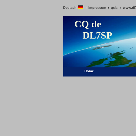
Deutsch
Impressum
qsls
www.dl
:
:
:
CQ de
DL7SP
Home