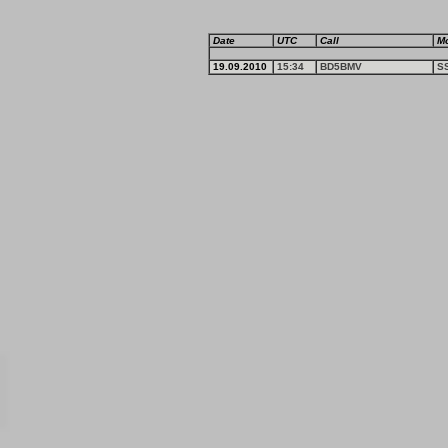
Date
UTC
Call
M
19.09.2010
15:34
BD5BMV
S