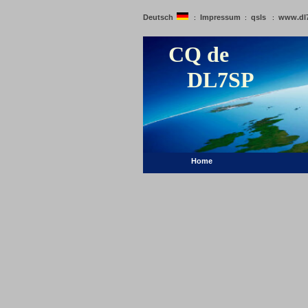
Deutsch
Impressum
qsls
www.dl
:
:
:
CQ de
DL7SP
Home