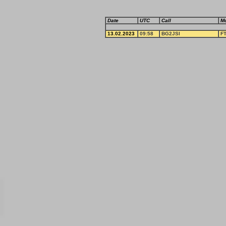
Date
UTC
Call
M
13.02.2023
09:58
BG2JSI
F