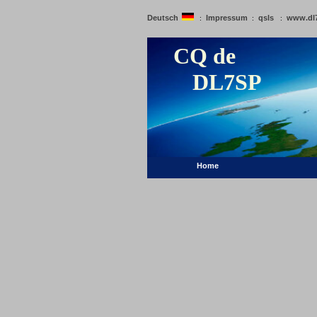
Deutsch
Impressum
qsls
www.dl
:
:
:
CQ de
DL7SP
Home