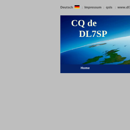
Deutsch
Impressum
qsls
www.dl
:
:
:
CQ de
DL7SP
Home