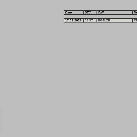
Date
UTC
Call
M
17.03.2026
09:57
BG4LZR
F