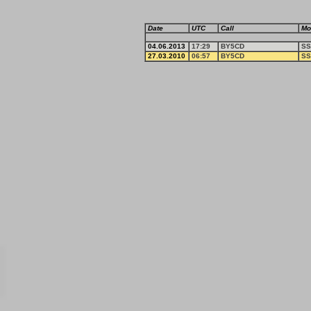
Date
UTC
Call
Mo
04.06.2013
17:29
BY5CD
SS
27.03.2010
06:57
BY5CD
SS