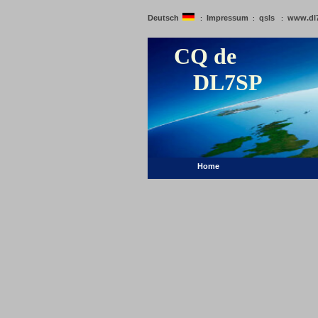
Deutsch
Impressum
qsls
www.dl
:
:
:
CQ de
DL7SP
Home