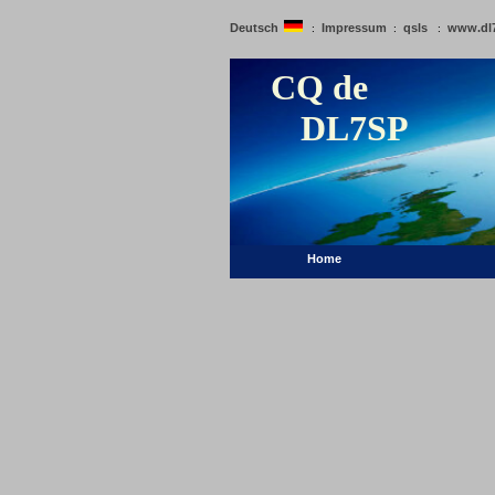
Deutsch
Impressum
qsls
www.dl
:
:
:
CQ de
DL7SP
Home