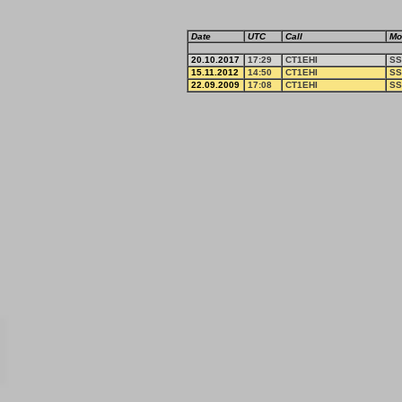
Date
UTC
Call
Mo
20.10.2017
17:29
CT1EHI
SS
15.11.2012
14:50
CT1EHI
SS
22.09.2009
17:08
CT1EHI
SS