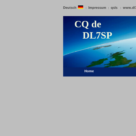
Deutsch
Impressum
qsls
www.dl
:
:
:
CQ de
DL7SP
Home