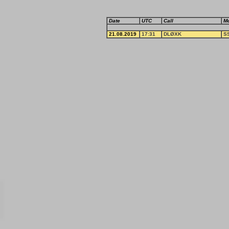
Date
UTC
Call
M
21.08.2019
17:31
DLØXK
S