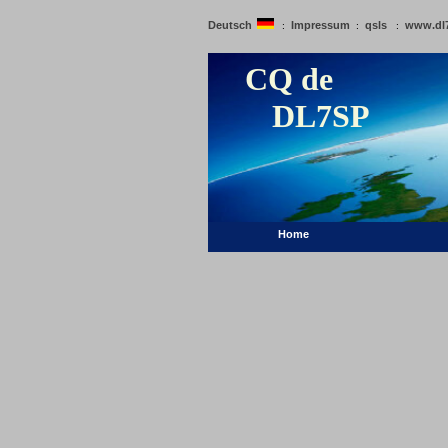
Deutsch
Impressum
qsls
www.dl
:
:
:
CQ de
DL7SP
Home