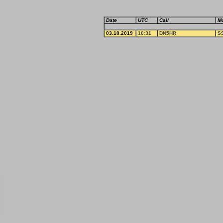
Date
UTC
Call
M
03.10.2019
10:31
DN5HR
S