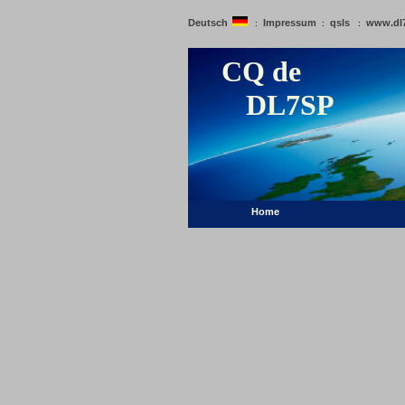
Deutsch
Impressum
qsls
www.dl
:
:
:
CQ de
DL7SP
Home