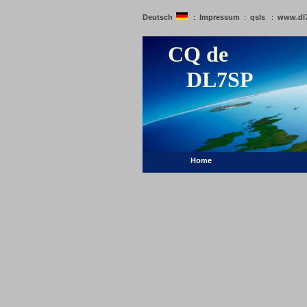
Deutsch
Impressum
qsls
www.dl
:
:
:
CQ de
DL7SP
Home