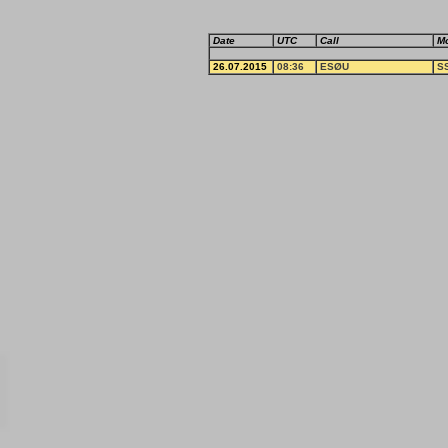
Date
UTC
Call
M
26.07.2015
08:36
ESØU
S