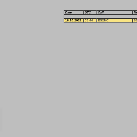
Date
UTC
Call
M
16.10.2022
05:44
ES2MC
S