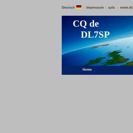
Deutsch
Impressum
qsls
www.dl
:
:
:
CQ de
DL7SP
Home