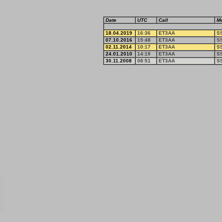
Date
UTC
Call
M
18.04.2019
16:36
ET3AA
S
07.10.2016
15:48
ET3AA
S
02.11.2014
10:17
ET3AA
S
24.01.2010
14:19
ET3AA
S
30.11.2008
08:51
ET3AA
S