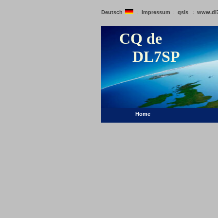
Deutsch
Impressum
qsls
www.dl
:
:
:
CQ de
DL7SP
Home