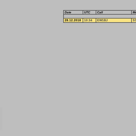
Date
UTC
Call
M
28.12.2018
10:34
EW1BJ
S