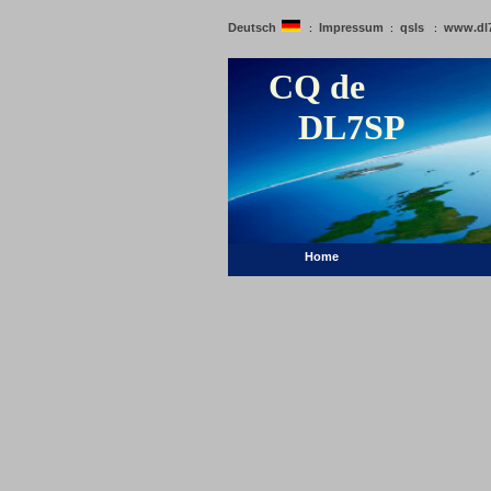
Deutsch
Impressum
qsls
www.dl
:
:
:
CQ de
DL7SP
Home