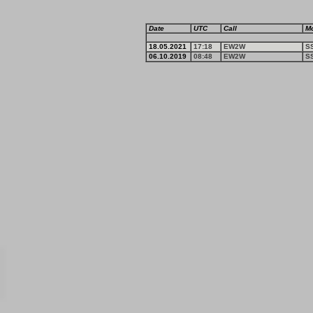
Date
UTC
Call
M
18.05.2021
17:18
EW2W
S
06.10.2019
08:48
EW2W
S