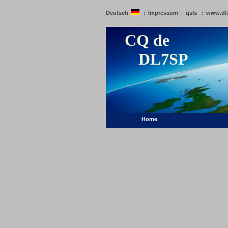
Deutsch
Impressum
qsls
www.dl
:
:
:
CQ de
DL7SP
Home