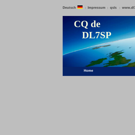
Deutsch
Impressum
qsls
www.dl
:
:
:
CQ de
DL7SP
Home