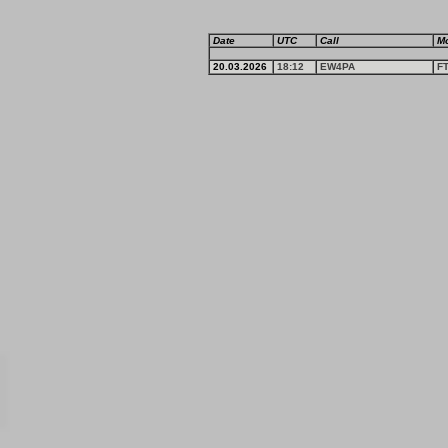
Date
UTC
Call
M
20.03.2026
18:12
EW4PA
F