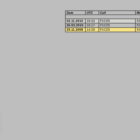
Date
UTC
Call
M
02.11.2010
18:22
F1CZS
S
26.03.2010
18:17
F1CZS
S
25.11.2008
14:28
F1CZS
S