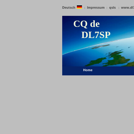
Deutsch
Impressum
qsls
www.dl
:
:
:
CQ de
DL7SP
Home