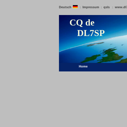
Deutsch
Impressum
qsls
www.dl
:
:
:
CQ de
DL7SP
Home