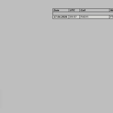
Date
UTC
Call
M
17.04.2026
09:57
F4GYI
F