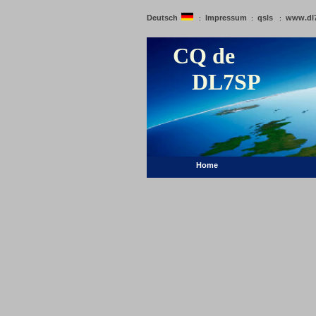
Deutsch
Impressum
qsls
www.dl
:
:
:
CQ de
DL7SP
Home