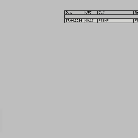
Date
UTC
Call
M
17.04.2026
09:17
F4SNF
F