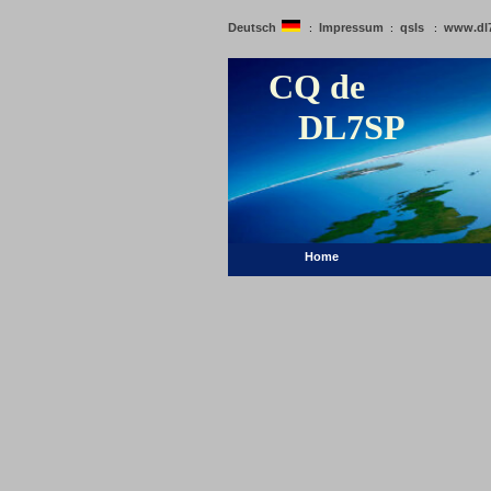
Deutsch
Impressum
qsls
www.dl
:
:
:
CQ de
DL7SP
Home