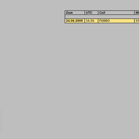
Date
UTC
Call
M
24.06.2009
16:26
F6BBO
S