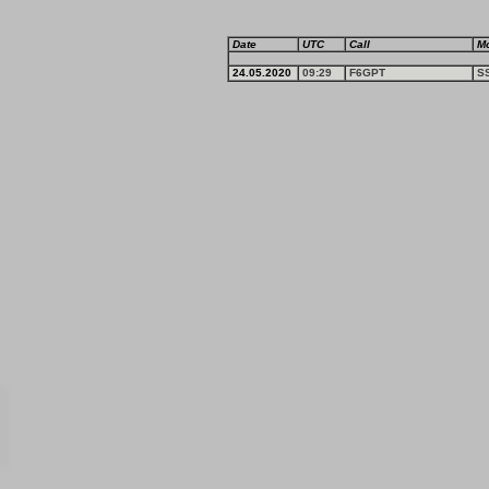
Date
UTC
Call
M
24.05.2020
09:29
F6GPT
S