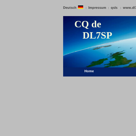
Deutsch
Impressum
qsls
www.dl
:
:
:
CQ de
DL7SP
Home