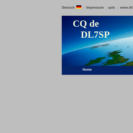
Deutsch
Impressum
qsls
www.dl
:
:
:
CQ de
DL7SP
Home