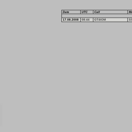
Date
UTC
Call
M
17.08.2008
08:44
GT4IOM
S