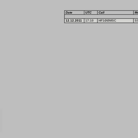
Date
UTC
Call
M
12.12.2011
17:10
HF1ØØMSC
S