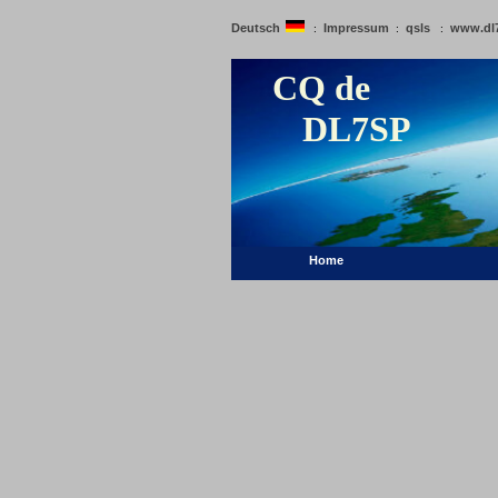
Deutsch
Impressum
qsls
www.dl
:
:
:
CQ de
DL7SP
Home