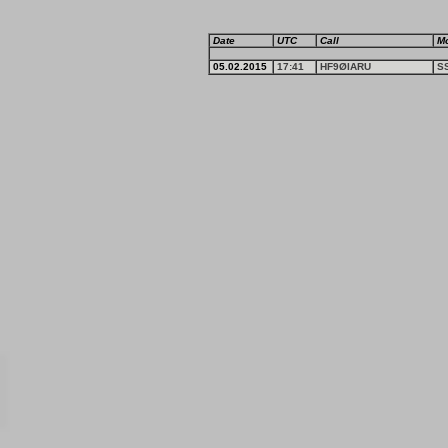
Date
UTC
Call
M
05.02.2015
17:41
HF9ØIARU
S