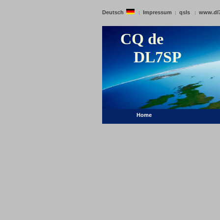
Deutsch
Impressum
qsls
www.dl
:
:
:
CQ de
DL7SP
Home