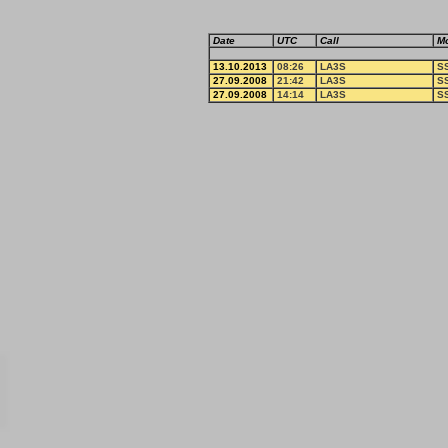
Date
UTC
Call
M
13.10.2013
08:26
LA3S
S
27.09.2008
21:42
LA3S
S
27.09.2008
14:14
LA3S
S