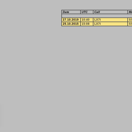
Date
UTC
Call
M
27.10.2019
10:40
LX7I
S
25.10.2015
15:08
LX7I
S