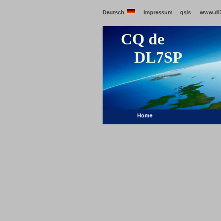
Deutsch
Impressum
qsls
www.dl
:
:
:
CQ de
DL7SP
Home