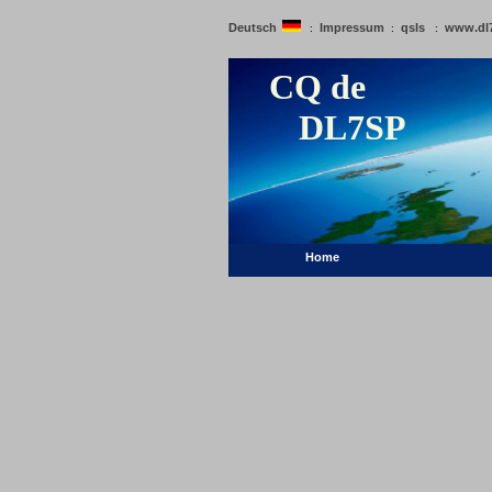
Deutsch
Impressum
qsls
www.dl
:
:
:
CQ de
DL7SP
Home