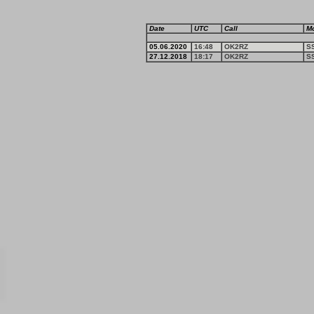
Date
UTC
Call
M
05.06.2020
16:48
OK2RZ
S
27.12.2018
18:17
OK2RZ
S