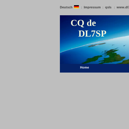
Deutsch
Impressum
qsls
www.dl
:
:
:
CQ de
DL7SP
Home