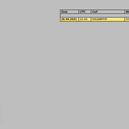
Date
UTC
Call
M
26.09.2021
12:42
OK4WFF/P
S