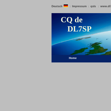
Deutsch
Impressum
qsls
www.dl
:
:
:
CQ de
DL7SP
Home